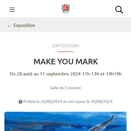
Gestion des traceurs
Aller
au
Commune de Seillans
Rec
contenu
Exposition
EXPOSITION
MAKE YOU MARK
Du
28
août
au
11
septembre
2024
11h-13h et 14h19h
Salle du Couvent
Publié le
26/08/2024
et mis à jour le
30/08/2024