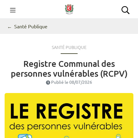
Gestion des traceurs
Aller
au
Commune de Seillans
Rec
contenu
Santé Publique
SANTÉ PUBLIQUE
Registre Communal des
personnes vulnérables (RCPV)
Publié le
08/07/2026