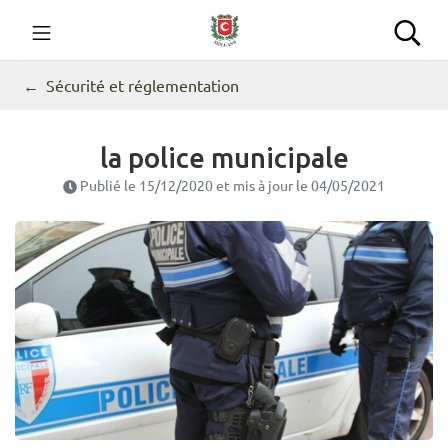
Gestion des traceurs
Aller
au
Commune de Seillans
Rec
contenu
Sécurité et réglementation
la police municipale
Publié le
15/12/2020
et mis à jour le
04/05/2021