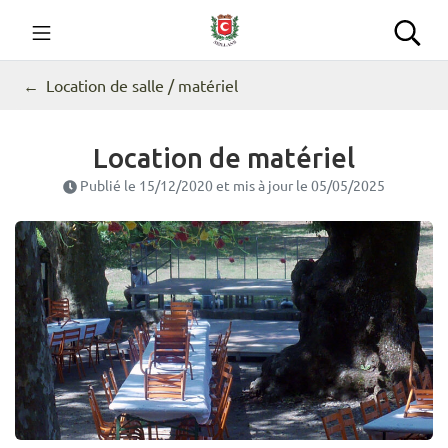
Gestion des traceurs
Aller
au
Commune de Seillans
Rec
contenu
Location de salle / matériel
Location de matériel
Publié le
15/12/2020
et mis à jour le
05/05/2025