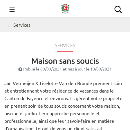
Gestion des traceurs
Aller
au
Commune de Seillans
Rec
contenu
Services
SERVICES
Maison sans soucis
Publié le
09/09/2021
et mis à jour le
10/09/2021
Jan Vermeijen & Liselotte Van den Brande prennent soin
et entretiennent votre résidence de vacances dans le
Canton de Fayence et environs. Ils gèrent votre propriété
en prenant soin de tous soucis concernant votre maison,
piscine et jardin. Leur approche personnelle et
professionnelle, ainsi que leur savoir-faire en matière
d’organisation, feront de vous un client satisfait