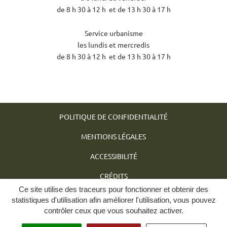
de 8 h 30 à 12 h et de 13 h 30 à 17 h
Service urbanisme
les lundis et mercredis
de 8 h 30 à 12 h et de 13 h 30 à 17 h
POLITIQUE DE CONFIDENTIALITÉ
MENTIONS LÉGALES
ACCESSIBILITÉ
CRÉDITS
Ce site utilise des traceurs pour fonctionner et obtenir des
PLAN DU SITE
statistiques d'utilisation afin améliorer l'utilisation, vous pouvez
contrôler ceux que vous souhaitez activer.
GÉRER MES COOKIES