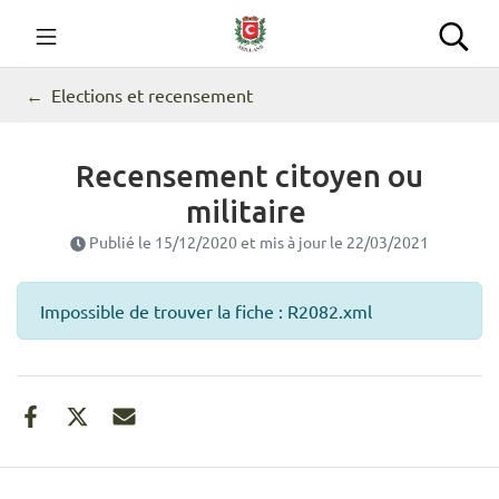
Gestion des traceurs
Aller
au
Commune de Seillans
Rec
contenu
Elections et recensement
Recensement citoyen ou
militaire
Publié le
15/12/2020
et mis à jour le
22/03/2021
Impossible de trouver la fiche : R2082.xml