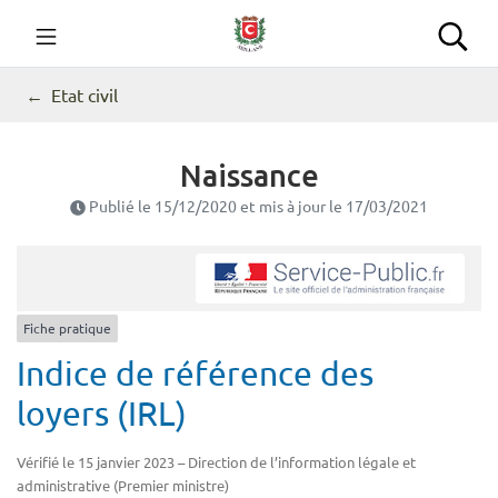
Gestion des traceurs
Aller
au
Commune de Seillans
Rec
contenu
Etat civil
Naissance
Publié le
15/12/2020
et mis à jour le
17/03/2021
Fiche pratique
Indice de référence des
loyers (IRL)
Vérifié le 15 janvier 2023 – Direction de l’information légale et
administrative (Premier ministre)