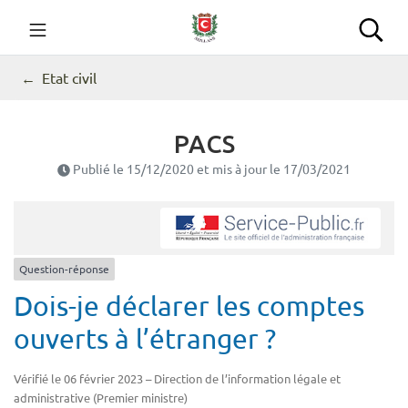
Gestion des traceurs
Aller
au
Commune de Seillans
Rec
contenu
Etat civil
PACS
Publié le
15/12/2020
et mis à jour le
17/03/2021
Question-réponse
Dois-je déclarer les comptes
ouverts à l’étranger ?
Vérifié le 06 février 2023 – Direction de l’information légale et
administrative (Premier ministre)