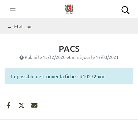
Gestion des traceurs
Aller
au
Commune de Seillans
Rec
contenu
Etat civil
PACS
Publié le
15/12/2020
et mis à jour le
17/03/2021
Impossible de trouver la fiche : R10272.xml