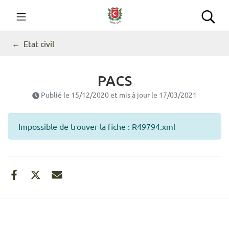
Gestion des traceurs
Aller
au
Commune de Seillans
Rec
contenu
Etat civil
PACS
Publié le
15/12/2020
et mis à jour le
17/03/2021
Impossible de trouver la fiche : R49794.xml