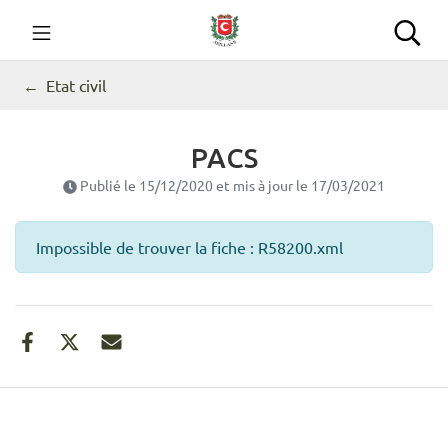
Gestion des traceurs
Aller
au
Commune de Seillans
Rec
contenu
Etat civil
PACS
Publié le
15/12/2020
et mis à jour le
17/03/2021
Impossible de trouver la fiche : R58200.xml