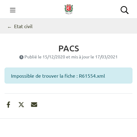
Gestion des traceurs
Aller
au
Commune de Seillans
Rec
contenu
Etat civil
PACS
Publié le
15/12/2020
et mis à jour le
17/03/2021
Impossible de trouver la fiche : R61554.xml