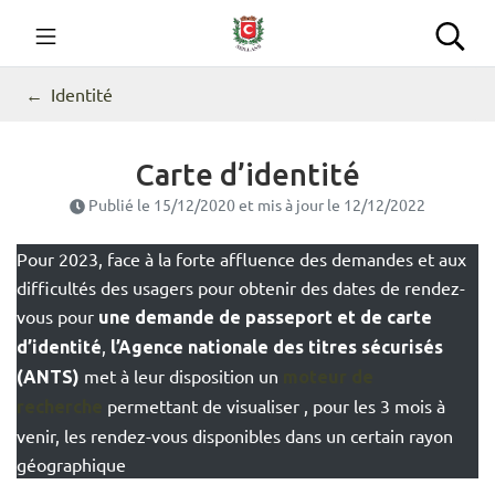
Gestion des traceurs
Aller
au
Commune de Seillans
Rec
contenu
Identité
Carte d’identité
Publié le
15/12/2020
et mis à jour le
12/12/2022
Pour 2023, face à la forte affluence des demandes et aux
difficultés des usagers pour obtenir des dates de rendez-
vous pour
une demande de passeport et de carte
,
d’identité
l’Agence nationale des titres sécurisés
met à leur disposition un
(ANTS)
moteur de
permettant de visualiser , pour les 3 mois à
recherche
venir, les rendez-vous disponibles dans un certain rayon
géographique