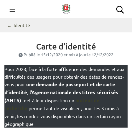
Gestion des traceurs
Aller
au
Commune de Seillans
Rec
contenu
Identité
Carte d’identité
Publié le
15/12/2020
et mis à jour le
12/12/2022
Pour 2023, face à la forte affluence des demandes et aux
difficultés des usagers pour obtenir des dates de rendez-
vous pour
une demande de passeport et de carte
,
d’identité
l’Agence nationale des titres sécurisés
met à leur disposition un
(ANTS)
moteur de
permettant de visualiser , pour les 3 mois à
recherche
venir, les rendez-vous disponibles dans un certain rayon
géographique