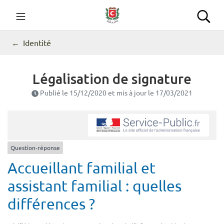
Gestion des traceurs
Aller
au
Commune de Seillans
Rec
contenu
Identité
Légalisation de signature
Publié le
15/12/2020
et mis à jour le
17/03/2021
Question-réponse
Accueillant familial et
assistant familial : quelles
différences ?