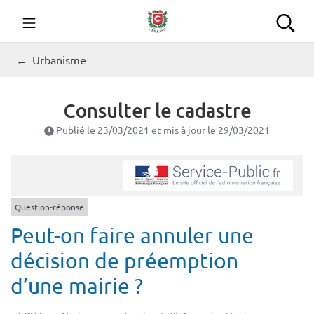
Gestion des traceurs
Aller
au
Commune de Seillans
Rec
contenu
Urbanisme
Consulter le cadastre
Publié le
23/03/2021
et mis à jour le
29/03/2021
Question-réponse
Peut-on faire annuler une
décision de préemption
d’une mairie ?