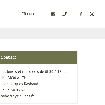
Nous contacter
04 94 50 45 46
EN
DE
FR
FERMER
Contact
Les lundis et mercredis de 8h30 à 12h et
de 13h30 à 17h
Jean-Jacques Raybaud
04 94 50 45 52
cadastre@seillans.fr