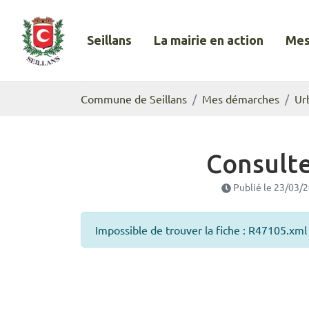
Gestion des traceurs
Aller
au
Seillans
La mairie en action
Mes
contenu
Commune de Seillans
Commune de Seillans
Mes démarches
Ur
Consulte
Publié le
23/03/
Impossible de trouver la fiche : R47105.xml