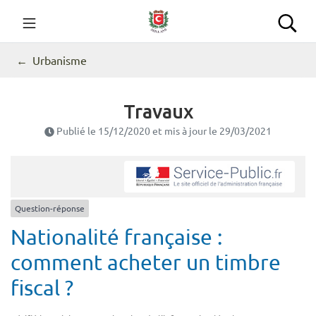
Gestion des traceurs
Aller
au
Commune de Seillans
Rec
contenu
Urbanisme
Travaux
Publié le
15/12/2020
et mis à jour le
29/03/2021
Question-réponse
Nationalité française :
comment acheter un timbre
fiscal ?