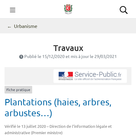
Gestion des traceurs
Aller
au
Commune de Seillans
Rec
contenu
Urbanisme
Travaux
Publié le
15/12/2020
et mis à jour le
29/03/2021
Fiche pratique
Plantations (haies, arbres,
arbustes…)
Vérifié le 13 juillet 2020 – Direction de l’information légale et
administrative (Premier ministre)