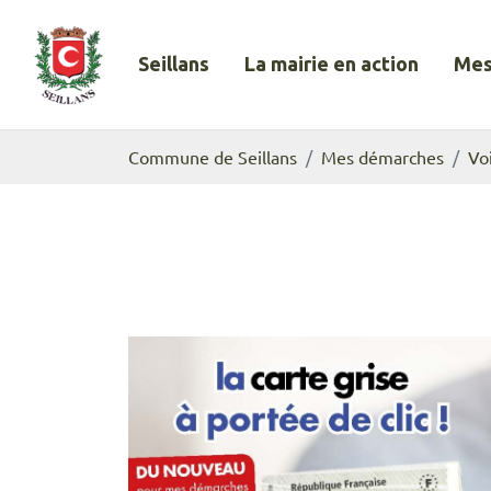
Gestion des traceurs
Aller
au
Seillans
La mairie en action
Mes
contenu
Commune de Seillans
Commune de Seillans
Mes démarches
Vo