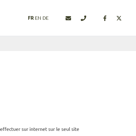
Nous contacter
04 94 50 45 46
EN
DE
FR
FERMER
effectuer sur internet sur le seul site