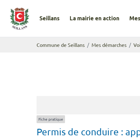
Gestion des traceurs
Aller
au
Seillans
La mairie en action
Mes
contenu
Commune de Seillans
Commune de Seillans
Mes démarches
Vo
Fiche pratique
Permis de conduire : app