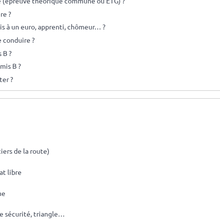
e (épreuve théorique commune ou ETG) ?
re ?
s à un euro, apprenti, chômeur… ?
e conduire ?
 B ?
mis B ?
ter ?
ers de la route)
t libre
me
de sécurité, triangle…