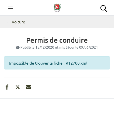
Gestion des traceurs
Aller
au
Commune de Seillans
Rec
contenu
Voiture
Permis de conduire
Publié le
15/12/2020
et mis à jour le
09/06/2021
Impossible de trouver la fiche : R12700.xml