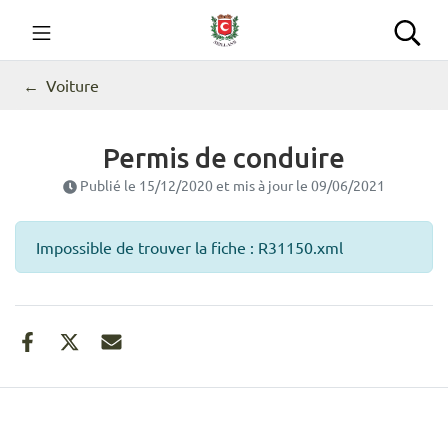
Gestion des traceurs
Aller
au
Commune de Seillans
Rec
contenu
Voiture
Permis de conduire
Publié le
15/12/2020
et mis à jour le
09/06/2021
Impossible de trouver la fiche : R31150.xml